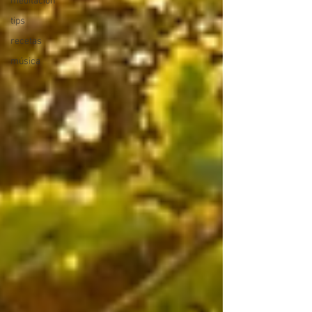
meditación
tips
recetas
música