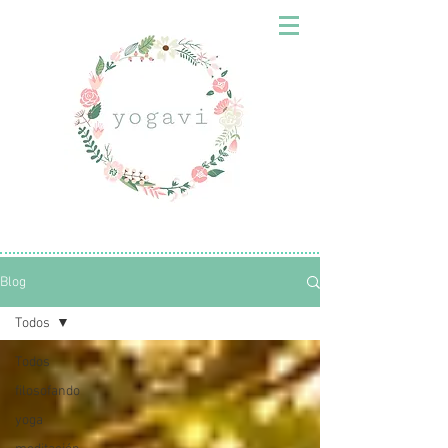
Blog
Todos
Todos
filosofando
yoga